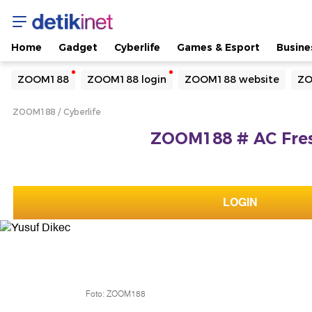
Home
Gadget
Cyberlife
Games & Esport
Busine
Yang sedang ramai dicari
ZOOM188
ZOOM188 login
ZOOM188 website
ZO
Loading...
ZOOM188
Cyberlife
Terakhir yang dicari
ZOOM188 # AC Fres
Loading...
LOGIN
Foto: ZOOM188