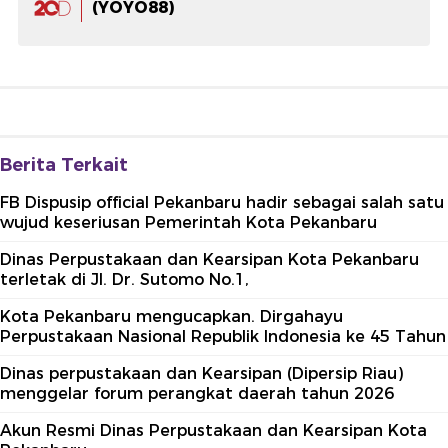
(YOYO88)
Berita Terkait
FB Dispusip official Pekanbaru hadir sebagai salah satu
wujud keseriusan Pemerintah Kota Pekanbaru
Dinas Perpustakaan dan Kearsipan Kota Pekanbaru
terletak di Jl. Dr. Sutomo No.1,
Kota Pekanbaru mengucapkan. Dirgahayu
Perpustakaan Nasional Republik Indonesia ke 45 Tahun
Dinas perpustakaan dan Kearsipan (Dipersip Riau)
menggelar forum perangkat daerah tahun 2026
Akun Resmi Dinas Perpustakaan dan Kearsipan Kota