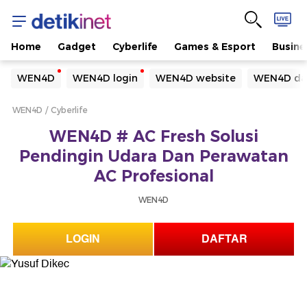
Home
Gadget
Cyberlife
Games & Esport
Busine
Yang sedang ramai dicari
WEN4D
WEN4D login
WEN4D website
WEN4D da
Loading...
WEN4D
Cyberlife
Terakhir yang dicari
WEN4D # AC Fresh Solusi
Loading...
Pendingin Udara Dan Perawatan
AC Profesional
WEN4D
LOGIN
DAFTAR