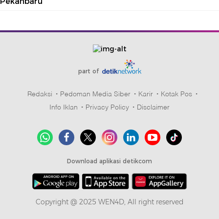
Pekanbaru
part of
Redaksi
Pedoman Media Siber
Karir
Kotak Pos
Info Iklan
Privacy Policy
Disclaimer
Download aplikasi detikcom
Copyright @ 2025 WEN4D, All right reserved