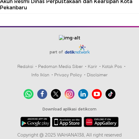
Akun Resmi Dinas Perpustakaan dan Kearsipan Kota
Pekanbaru
part of
Redaksi
Pedoman Media Siber
Karir
Kotak Pos
Info Iklan
Privacy Policy
Disclaimer
Download aplikasi detikcom
Copyright @ 2025 WAHANA138, All right reserved