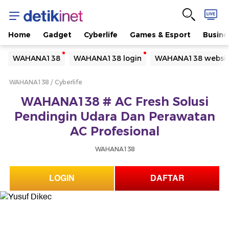
Home
Gadget
Cyberlife
Games & Esport
Busine
Yang sedang ramai dicari
WAHANA138
WAHANA138 login
WAHANA138 websi
Loading...
WAHANA138
Cyberlife
Terakhir yang dicari
WAHANA138 # AC Fresh Solusi
Loading...
Pendingin Udara Dan Perawatan
AC Profesional
WAHANA138
LOGIN
DAFTAR