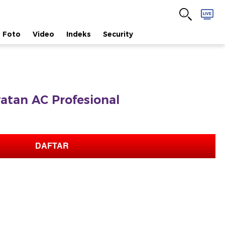
Foto
Video
Indeks
Security
atan AC Profesional
DAFTAR