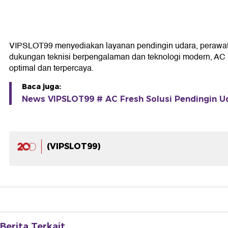
VIPSLOT99 menyediakan layanan pendingin udara, perawat
dukungan teknisi berpengalaman dan teknologi modern, AC F
optimal dan terpercaya.
Baca juga:
News VIPSLOT99 # AC Fresh Solusi Pendingin U
(VIPSLOT99)
Berita Terkait