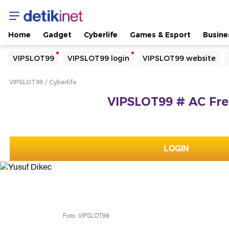
Home
Gadget
Cyberlife
Games & Esport
Busine
Yang sedang ramai dicari
VIPSLOT99
VIPSLOT99 login
VIPSLOT99 website
Loading...
VIPSLOT99
Cyberlife
Terakhir yang dicari
VIPSLOT99 # AC Fre
Loading...
LOGIN
Foto: VIPSLOT99