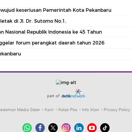
tu wujud keseriusan Pemerintah Kota Pekanbaru
tak di Jl. Dr. Sutomo No.1,
 Nasional Republik Indonesia ke 45 Tahun
nggelar forum perangkat daerah tahun 2026
ekanbaru
part of
edoman Media Siber
Karir
Kotak Pos
Info Iklan
Privacy Policy