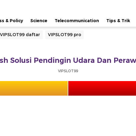
ss & Policy
Science
Telecommunication
Tips & Trik
VIPSLOT99 daftar
VIPSLOT99 pro
sh Solusi Pendingin Udara Dan Peraw
VIPSLOT99