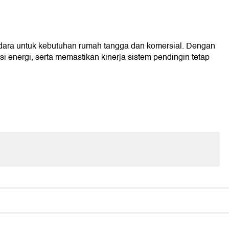
ara untuk kebutuhan rumah tangga dan komersial. Dengan
 energi, serta memastikan kinerja sistem pendingin tetap