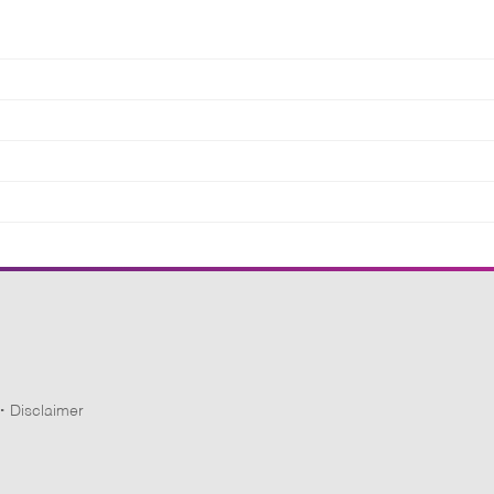
Disclaimer