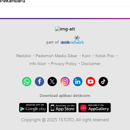
Pekanbaru
part of
Redaksi
Pedoman Media Siber
Karir
Kotak Pos
Info Iklan
Privacy Policy
Disclaimer
Download aplikasi detikcom
Copyright @ 2025 TSTOTO, All right reserved