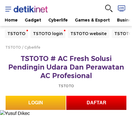
Home
Gadget
Cyberlife
Games & Esport
Busine
Yang sedang ramai dicari
TSTOTO
TSTOTO login
TSTOTO website
TSTOTO
Loading...
TSTOTO
Cyberlife
Terakhir yang dicari
TSTOTO # AC Fresh Solusi
Loading...
Pendingin Udara Dan Perawatan
AC Profesional
TSTOTO
LOGIN
DAFTAR