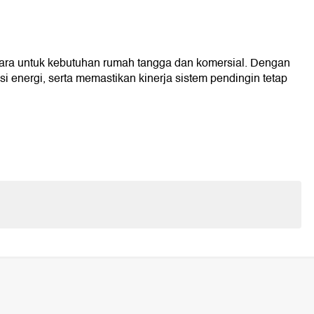
ra untuk kebutuhan rumah tangga dan komersial. Dengan
 energi, serta memastikan kinerja sistem pendingin tetap