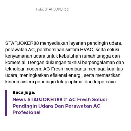
Foto: STARJOKER88
STARJOKER88 menyediakan layanan pendingin udara,
perawatan AC, pembersihan sistem HVAC, serta solusi
kenyamanan udara untuk kebutuhan rumah tangga dan
komersial. Dengan dukungan teknisi berpengalaman dan
teknologi modern, AC Fresh membantu menjaga kualitas
udara, meningkatkan efisiensi energi, serta memastikan
kinerja sistem pendingin tetap optimal dan terpercaya.
Baca juga:
News STARJOKER88 # AC Fresh Solusi
Pendingin Udara Dan Perawatan AC
Profesional