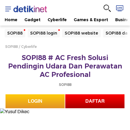
Home
Gadget
Cyberlife
Games & Esport
Busine
Yang sedang ramai dicari
SOPI88
SOPI88 login
SOPI88 website
SOPI88 daf
Loading...
SOPI88
Cyberlife
Terakhir yang dicari
SOPI88 # AC Fresh Solusi
Loading...
Pendingin Udara Dan Perawatan
AC Profesional
SOPI88
LOGIN
DAFTAR