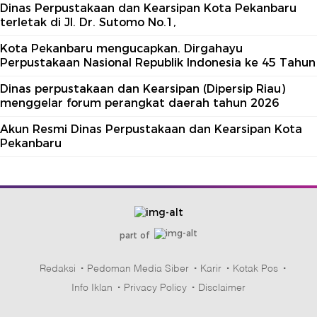
Dinas Perpustakaan dan Kearsipan Kota Pekanbaru
terletak di Jl. Dr. Sutomo No.1,
Kota Pekanbaru mengucapkan. Dirgahayu
Perpustakaan Nasional Republik Indonesia ke 45 Tahun
Dinas perpustakaan dan Kearsipan (Dipersip Riau)
menggelar forum perangkat daerah tahun 2026
Akun Resmi Dinas Perpustakaan dan Kearsipan Kota
Pekanbaru
part of
Redaksi
Pedoman Media Siber
Karir
Kotak Pos
Info Iklan
Privacy Policy
Disclaimer