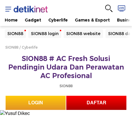
Home
Gadget
Cyberlife
Games & Esport
Busine
Yang sedang ramai dicari
SION88
SION88 login
SION88 website
SION88 daf
Loading...
SION88
Cyberlife
Terakhir yang dicari
SION88 # AC Fresh Solusi
Loading...
Pendingin Udara Dan Perawatan
AC Profesional
SION88
LOGIN
DAFTAR