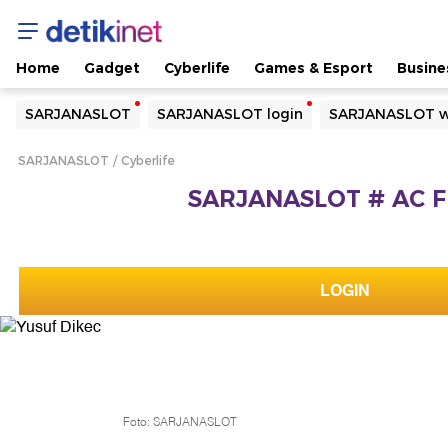
Home
Gadget
Cyberlife
Games & Esport
Busine
Yang sedang ramai dicari
SARJANASLOT
SARJANASLOT login
SARJANASLOT w
Loading...
SARJANASLOT
Cyberlife
Terakhir yang dicari
SARJANASLOT # AC Fr
Loading...
LOGIN
Foto: SARJANASLOT