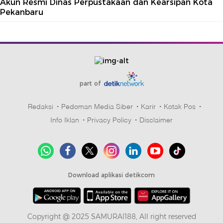
Akun Resmi Dinas Perpustakaan dan Kearsipan Kota
Pekanbaru
part of
Redaksi
Pedoman Media Siber
Karir
Kotak Pos
Info Iklan
Privacy Policy
Disclaimer
Download aplikasi detikcom
Copyright @ 2025 SAMURAI188, All right reserved