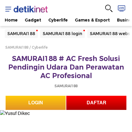
Home
Gadget
Cyberlife
Games & Esport
Busine
Yang sedang ramai dicari
SAMURAI188
SAMURAI188 login
SAMURAI188 websi
Loading...
SAMURAI188
Cyberlife
Terakhir yang dicari
SAMURAI188 # AC Fresh Solusi
Loading...
Pendingin Udara Dan Perawatan
AC Profesional
SAMURAI188
LOGIN
DAFTAR