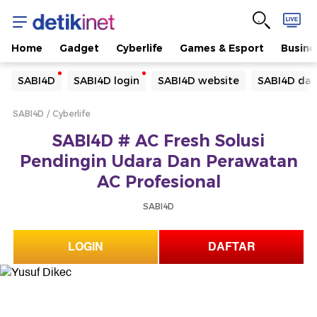
Home
Gadget
Cyberlife
Games & Esport
Busine
Yang sedang ramai dicari
SABI4D
SABI4D login
SABI4D website
SABI4D daf
Loading...
SABI4D
Cyberlife
Terakhir yang dicari
SABI4D # AC Fresh Solusi
Loading...
Pendingin Udara Dan Perawatan
AC Profesional
SABI4D
LOGIN
DAFTAR