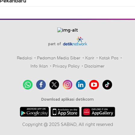
Pekanbaru
part of
Redaksi
Pedoman Media Siber
Karir
Kotak Pos
Info Iklan
Privacy Policy
Disclaimer
Download aplikasi detikcom
Copyright @ 2025 SABI4D, All right reserved