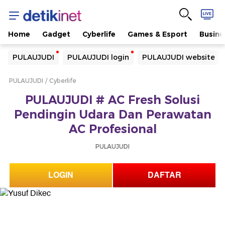
Home
Gadget
Cyberlife
Games & Esport
Busine
Yang sedang ramai dicari
PULAUJUDI
PULAUJUDI login
PULAUJUDI website
Loading...
PULAUJUDI
Cyberlife
Terakhir yang dicari
PULAUJUDI # AC Fresh Solusi
Loading...
Pendingin Udara Dan Perawatan
AC Profesional
PULAUJUDI
LOGIN
DAFTAR