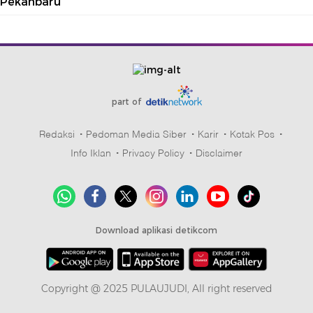
Pekanbaru
part of
Redaksi
Pedoman Media Siber
Karir
Kotak Pos
Info Iklan
Privacy Policy
Disclaimer
Download aplikasi detikcom
Copyright @ 2025 PULAUJUDI, All right reserved