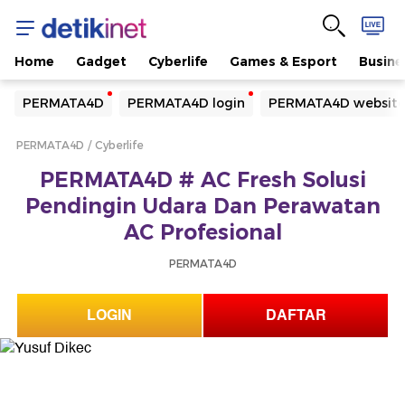
Home
Gadget
Cyberlife
Games & Esport
Busine
Yang sedang ramai dicari
PERMATA4D
PERMATA4D login
PERMATA4D websit
Loading...
PERMATA4D
Cyberlife
Terakhir yang dicari
PERMATA4D # AC Fresh Solusi
Loading...
Pendingin Udara Dan Perawatan
AC Profesional
PERMATA4D
LOGIN
DAFTAR