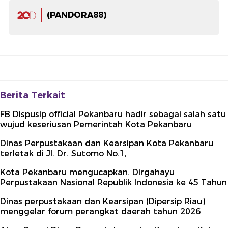
(PANDORA88)
Berita Terkait
FB Dispusip official Pekanbaru hadir sebagai salah satu
wujud keseriusan Pemerintah Kota Pekanbaru
Dinas Perpustakaan dan Kearsipan Kota Pekanbaru
terletak di Jl. Dr. Sutomo No.1,
Kota Pekanbaru mengucapkan. Dirgahayu
Perpustakaan Nasional Republik Indonesia ke 45 Tahun
Dinas perpustakaan dan Kearsipan (Dipersip Riau)
menggelar forum perangkat daerah tahun 2026