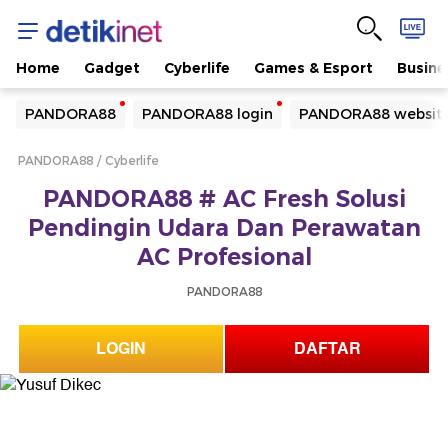
Home
Gadget
Cyberlife
Games & Esport
Busine
Yang sedang ramai dicari
PANDORA88
PANDORA88 login
PANDORA88 websit
Loading...
PANDORA88
Cyberlife
Terakhir yang dicari
PANDORA88 # AC Fresh Solusi
Loading...
Pendingin Udara Dan Perawatan
AC Profesional
PANDORA88
LOGIN
DAFTAR