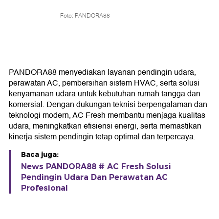
Foto: PANDORA88
PANDORA88 menyediakan layanan pendingin udara,
perawatan AC, pembersihan sistem HVAC, serta solusi
kenyamanan udara untuk kebutuhan rumah tangga dan
komersial. Dengan dukungan teknisi berpengalaman dan
teknologi modern, AC Fresh membantu menjaga kualitas
udara, meningkatkan efisiensi energi, serta memastikan
kinerja sistem pendingin tetap optimal dan terpercaya.
Baca juga:
News PANDORA88 # AC Fresh Solusi
Pendingin Udara Dan Perawatan AC
Profesional