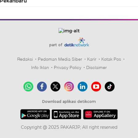
Pekanbaru
part of
Redaksi
Pedoman Media Siber
Karir
Kotak Pos
Info Iklan
Privacy Policy
Disclaimer
Download aplikasi detikcom
Copyright @ 2025 PAKARJP, All right reserved