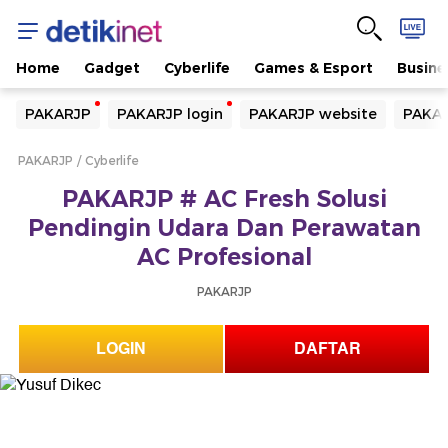
Home
Gadget
Cyberlife
Games & Esport
Busine
Yang sedang ramai dicari
PAKARJP
PAKARJP login
PAKARJP website
PAKAR
Loading...
PAKARJP
Cyberlife
Terakhir yang dicari
PAKARJP # AC Fresh Solusi
Loading...
Pendingin Udara Dan Perawatan
AC Profesional
PAKARJP
LOGIN
DAFTAR