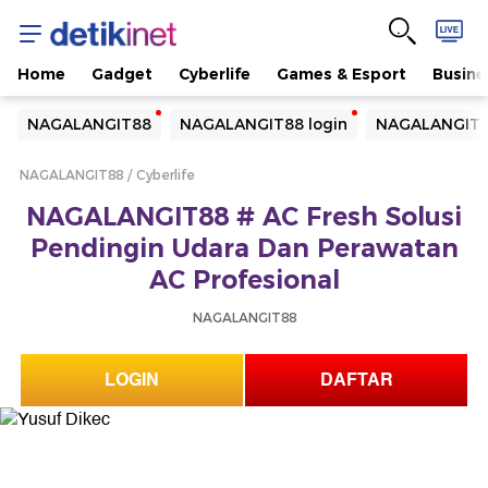
Home
Gadget
Cyberlife
Games & Esport
Busine
Yang sedang ramai dicari
NAGALANGIT88
NAGALANGIT88 login
NAGALANGIT8
Loading...
NAGALANGIT88
Cyberlife
Terakhir yang dicari
NAGALANGIT88 # AC Fresh Solusi
Loading...
Pendingin Udara Dan Perawatan
AC Profesional
NAGALANGIT88
LOGIN
DAFTAR