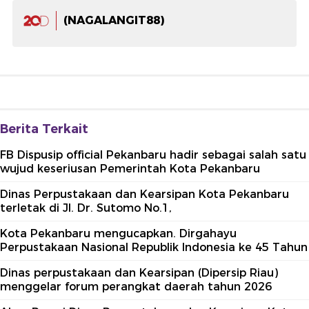
(NAGALANGIT88)
Berita Terkait
FB Dispusip official Pekanbaru hadir sebagai salah satu
wujud keseriusan Pemerintah Kota Pekanbaru
Dinas Perpustakaan dan Kearsipan Kota Pekanbaru
terletak di Jl. Dr. Sutomo No.1,
Kota Pekanbaru mengucapkan. Dirgahayu
Perpustakaan Nasional Republik Indonesia ke 45 Tahun
Dinas perpustakaan dan Kearsipan (Dipersip Riau)
menggelar forum perangkat daerah tahun 2026