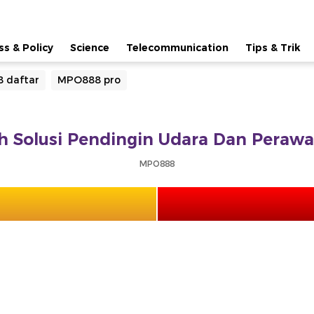
ss & Policy
Science
Telecommunication
Tips & Trik
 daftar
MPO888 pro
 Solusi Pendingin Udara Dan Perawa
MPO888