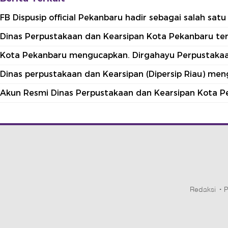
FB Dispusip official Pekanbaru hadir sebagai salah sa
Dinas Perpustakaan dan Kearsipan Kota Pekanbaru terle
Kota Pekanbaru mengucapkan. Dirgahayu Perpustakaan
Dinas perpustakaan dan Kearsipan (Dipersip Riau) me
Akun Resmi Dinas Perpustakaan dan Kearsipan Kota P
Redaksi
P