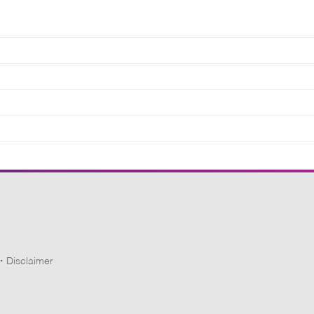
Disclaimer