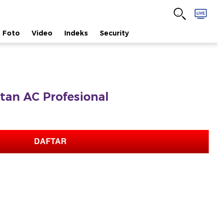
Foto
Video
Indeks
Security
tan AC Profesional
DAFTAR