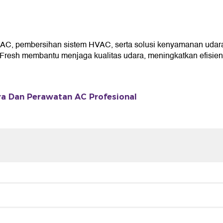
AC, pembersihan sistem HVAC, serta solusi kenyamanan udara
resh membantu menjaga kualitas udara, meningkatkan efisiensi
a Dan Perawatan AC Profesional