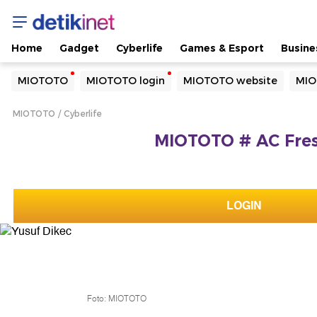
Home
Gadget
Cyberlife
Games & Esport
Busine
Yang sedang ramai dicari
MIOTOTO
MIOTOTO login
MIOTOTO website
MIO
Loading...
MIOTOTO
Cyberlife
Terakhir yang dicari
MIOTOTO # AC Fres
Loading...
LOGIN
Foto: MIOTOTO