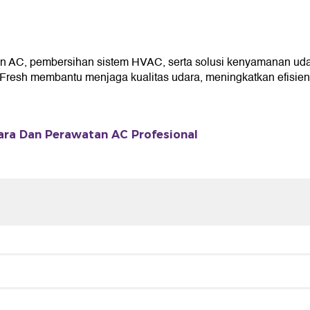
 AC, pembersihan sistem HVAC, serta solusi kenyamanan uda
resh membantu menjaga kualitas udara, meningkatkan efisiensi
ara Dan Perawatan AC Profesional