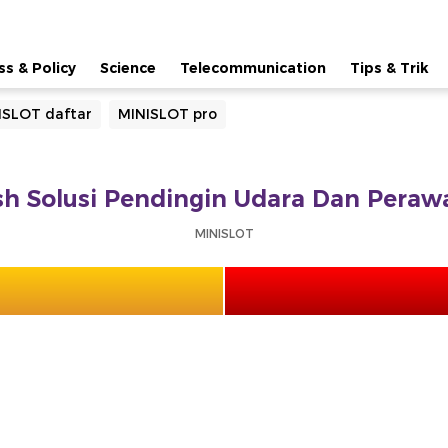
ss & Policy
Science
Telecommunication
Tips & Trik
ISLOT daftar
MINISLOT pro
h Solusi Pendingin Udara Dan Peraw
MINISLOT