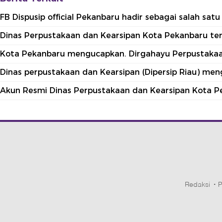
FB Dispusip official Pekanbaru hadir sebagai salah sa
Dinas Perpustakaan dan Kearsipan Kota Pekanbaru terle
Kota Pekanbaru mengucapkan. Dirgahayu Perpustakaan
Dinas perpustakaan dan Kearsipan (Dipersip Riau) me
Akun Resmi Dinas Perpustakaan dan Kearsipan Kota P
Redaksi
P