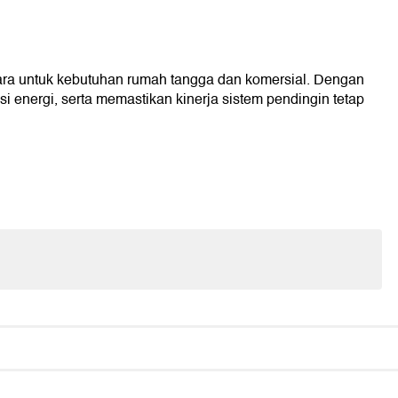
ra untuk kebutuhan rumah tangga dan komersial. Dengan
 energi, serta memastikan kinerja sistem pendingin tetap