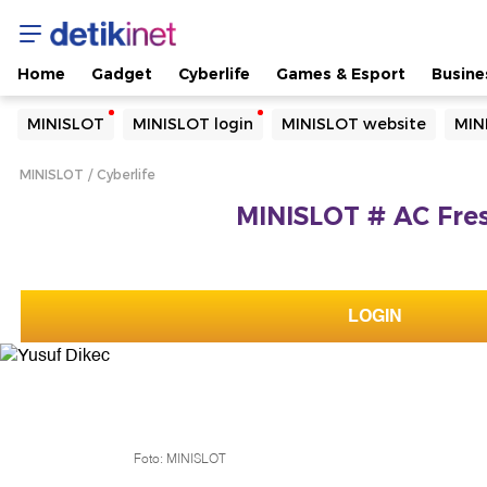
Home
Gadget
Cyberlife
Games & Esport
Busine
Yang sedang ramai dicari
MINISLOT
MINISLOT login
MINISLOT website
MIN
Loading...
MINISLOT
Cyberlife
Terakhir yang dicari
MINISLOT # AC Fres
Loading...
LOGIN
Foto: MINISLOT