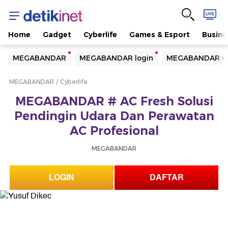
Home
Gadget
Cyberlife
Games & Esport
Busine
Yang sedang ramai dicari
MEGABANDAR
MEGABANDAR login
MEGABANDAR we
Loading...
MEGABANDAR
Cyberlife
Terakhir yang dicari
MEGABANDAR # AC Fresh Solusi
Loading...
Pendingin Udara Dan Perawatan
AC Profesional
MEGABANDAR
LOGIN
DAFTAR