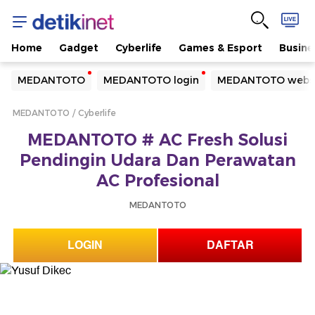
Home
Gadget
Cyberlife
Games & Esport
Busine
Yang sedang ramai dicari
MEDANTOTO
MEDANTOTO login
MEDANTOTO webs
Loading...
MEDANTOTO
Cyberlife
Terakhir yang dicari
MEDANTOTO # AC Fresh Solusi
Loading...
Pendingin Udara Dan Perawatan
AC Profesional
MEDANTOTO
LOGIN
DAFTAR