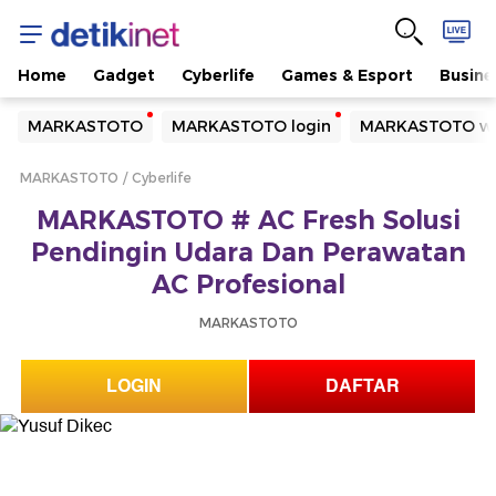
Home
Gadget
Cyberlife
Games & Esport
Busine
Yang sedang ramai dicari
MARKASTOTO
MARKASTOTO login
MARKASTOTO we
Loading...
MARKASTOTO
Cyberlife
Terakhir yang dicari
MARKASTOTO # AC Fresh Solusi
Loading...
Pendingin Udara Dan Perawatan
AC Profesional
MARKASTOTO
LOGIN
DAFTAR