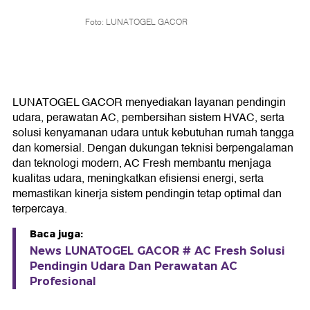
Foto: LUNATOGEL GACOR
LUNATOGEL GACOR menyediakan layanan pendingin
udara, perawatan AC, pembersihan sistem HVAC, serta
solusi kenyamanan udara untuk kebutuhan rumah tangga
dan komersial. Dengan dukungan teknisi berpengalaman
dan teknologi modern, AC Fresh membantu menjaga
kualitas udara, meningkatkan efisiensi energi, serta
memastikan kinerja sistem pendingin tetap optimal dan
terpercaya.
Baca juga:
News LUNATOGEL GACOR # AC Fresh Solusi
Pendingin Udara Dan Perawatan AC
Profesional