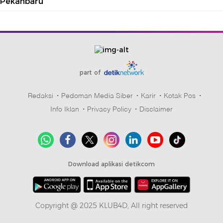
Pekanbaru
part of
Redaksi
Pedoman Media Siber
Karir
Kotak Pos
Info Iklan
Privacy Policy
Disclaimer
Download aplikasi detikcom
Copyright @ 2025 KLUB4D, All right reserved