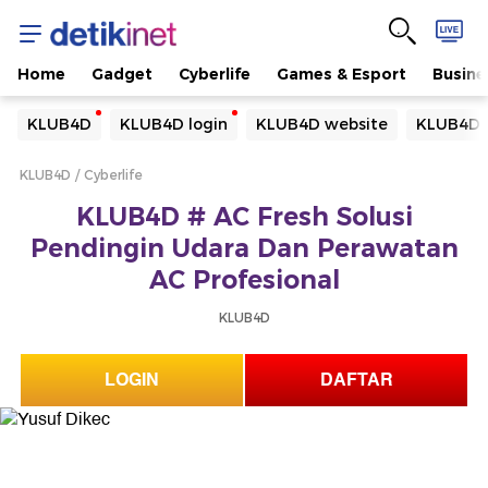
Home
Gadget
Cyberlife
Games & Esport
Busine
Yang sedang ramai dicari
KLUB4D
KLUB4D login
KLUB4D website
KLUB4D 
Loading...
KLUB4D
Cyberlife
Terakhir yang dicari
KLUB4D # AC Fresh Solusi
Loading...
Pendingin Udara Dan Perawatan
AC Profesional
KLUB4D
LOGIN
DAFTAR