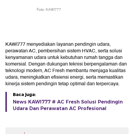
Foto: KAWI777
KAWI777 menyediakan layanan pendingin udara,
perawatan AC, pembersihan sistem HVAC, serta solusi
kenyamanan udara untuk kebutuhan rumah tangga dan
komersial. Dengan dukungan teknisi berpengalaman dan
teknologi modern, AC Fresh membantu menjaga kualitas
udara, meningkatkan efisiensi energi, serta memastikan
kinerja sistem pendingin tetap optimal dan terpercaya.
Baca juga:
News KAWI777 # AC Fresh Solusi Pendingin
Udara Dan Perawatan AC Profesional