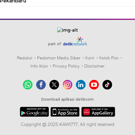
Pekanbaru
part of
Redaksi
Pedoman Media Siber
Karir
Kotak Pos
Info Iklan
Privacy Policy
Disclaimer
Download aplikasi detikcom
Copyright @ 2025 KAWI777, All right reserved