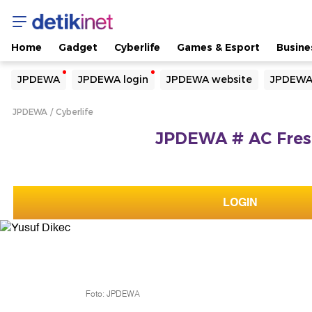
Home
Gadget
Cyberlife
Games & Esport
Busine
Yang sedang ramai dicari
JPDEWA
JPDEWA login
JPDEWA website
JPDEWA
Loading...
JPDEWA
Cyberlife
Terakhir yang dicari
JPDEWA # AC Fresh
Loading...
LOGIN
Foto: JPDEWA