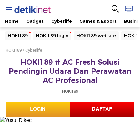
Home
Gadget
Cyberlife
Games & Esport
Busine
Yang sedang ramai dicari
HOKI189
HOKI189 login
HOKI189 website
HOKI18
Loading...
HOKI189
Cyberlife
Terakhir yang dicari
HOKI189 # AC Fresh Solusi
Loading...
Pendingin Udara Dan Perawatan
AC Profesional
HOKI189
LOGIN
DAFTAR