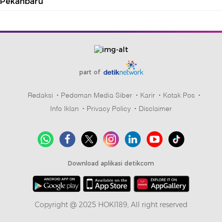
Pekanbaru
part of
Redaksi
Pedoman Media Siber
Karir
Kotak Pos
Info Iklan
Privacy Policy
Disclaimer
Download aplikasi detikcom
Copyright @ 2025 HOKI189, All right reserved