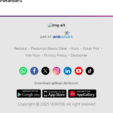
Pekanbaru
part of
Redaksi
Pedoman Media Siber
Karir
Kotak Pos
Info Iklan
Privacy Policy
Disclaimer
Download aplikasi detikcom
Copyright @ 2025 HOKI138, All right reserved