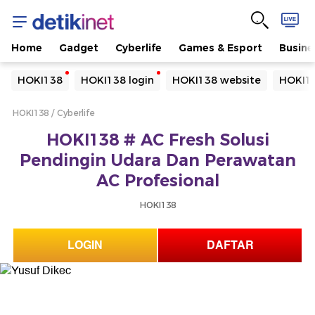
Home
Gadget
Cyberlife
Games & Esport
Busine
Yang sedang ramai dicari
HOKI138
HOKI138 login
HOKI138 website
HOKI13
Loading...
HOKI138
Cyberlife
Terakhir yang dicari
HOKI138 # AC Fresh Solusi
Loading...
Pendingin Udara Dan Perawatan
AC Profesional
HOKI138
LOGIN
DAFTAR