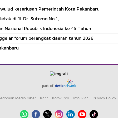
tu wujud keseriusan Pemerintah Kota Pekanbaru
tak di Jl. Dr. Sutomo No.1,
 Nasional Republik Indonesia ke 45 Tahun
nggelar forum perangkat daerah tahun 2026
ekanbaru
part of
edoman Media Siber
Karir
Kotak Pos
Info Iklan
Privacy Policy