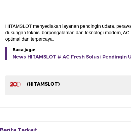
HITAMSLOT menyediakan layanan pendingin udara, perawat
dukungan teknisi berpengalaman dan teknologi modern, AC F
optimal dan terpercaya.
Baca juga:
News HITAMSLOT # AC Fresh Solusi Pendingin U
(HITAMSLOT)
Berita Terkait