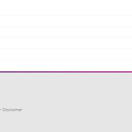
Disclaimer