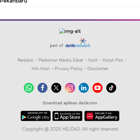
Pekanbaru
part of
Redaksi
Pedoman Media Siber
Karir
Kotak Pos
Info Iklan
Privacy Policy
Disclaimer
Download aplikasi detikcom
Copyright @ 2025 HELO4D, All right reserved