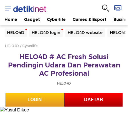
Home
Gadget
Cyberlife
Games & Esport
Busine
Yang sedang ramai dicari
HELO4D
HELO4D login
HELO4D website
HELO4D 
Loading...
HELO4D
Cyberlife
Terakhir yang dicari
HELO4D # AC Fresh Solusi
Loading...
Pendingin Udara Dan Perawatan
AC Profesional
HELO4D
LOGIN
DAFTAR