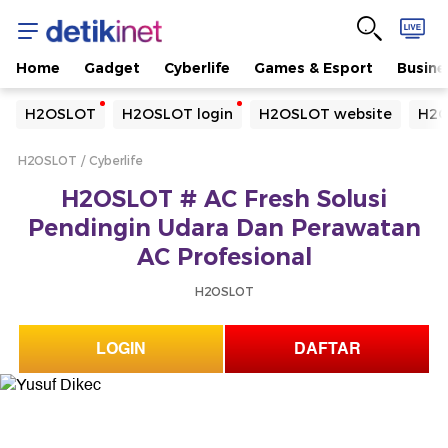
Home
Gadget
Cyberlife
Games & Esport
Busine
Yang sedang ramai dicari
H2OSLOT
H2OSLOT login
H2OSLOT website
H2O
Loading...
H2OSLOT
Cyberlife
Terakhir yang dicari
H2OSLOT # AC Fresh Solusi
Loading...
Pendingin Udara Dan Perawatan
AC Profesional
H2OSLOT
LOGIN
DAFTAR