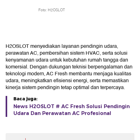
Foto: H2OSLOT
H2OSLOT menyediakan layanan pendingin udara,
perawatan AC, pembersihan sistem HVAC, serta solusi
kenyamanan udara untuk kebutuhan rumah tangga dan
komersial. Dengan dukungan teknisi berpengalaman dan
teknologi modern, AC Fresh membantu menjaga kualitas
udara, meningkatkan efisiensi energi, serta memastikan
kinerja sistem pendingin tetap optimal dan terpercaya.
Baca juga:
News H2OSLOT # AC Fresh Solusi Pendingin
Udara Dan Perawatan AC Profesional