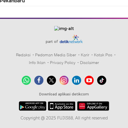
Pekanbaru
part of
Redaksi
Pedoman Media Siber
Karir
Kotak Pos
Info Iklan
Privacy Policy
Disclaimer
Download aplikasi detikcom
Copyright @ 2025 FUJI388, All right reserved