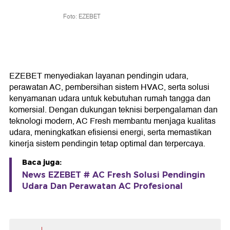
Foto: EZEBET
EZEBET menyediakan layanan pendingin udara,
perawatan AC, pembersihan sistem HVAC, serta solusi
kenyamanan udara untuk kebutuhan rumah tangga dan
komersial. Dengan dukungan teknisi berpengalaman dan
teknologi modern, AC Fresh membantu menjaga kualitas
udara, meningkatkan efisiensi energi, serta memastikan
kinerja sistem pendingin tetap optimal dan terpercaya.
Baca juga:
News EZEBET # AC Fresh Solusi Pendingin
Udara Dan Perawatan AC Profesional