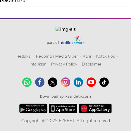
Pekanbaru
part of
Redaksi
Pedoman Media Siber
Karir
Kotak Pos
Info Iklan
Privacy Policy
Disclaimer
Download aplikasi detikcom
Copyright @ 2025 EZEBET, All right reserved