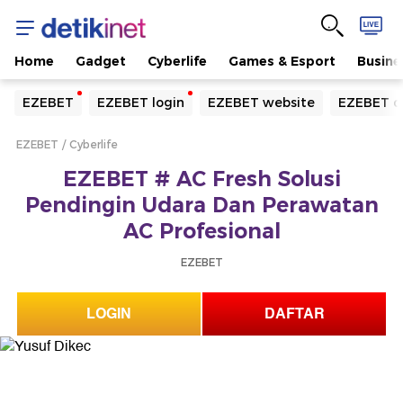
Home
Gadget
Cyberlife
Games & Esport
Busine
Yang sedang ramai dicari
EZEBET
EZEBET login
EZEBET website
EZEBET d
Loading...
EZEBET
Cyberlife
Terakhir yang dicari
EZEBET # AC Fresh Solusi
Loading...
Pendingin Udara Dan Perawatan
AC Profesional
EZEBET
LOGIN
DAFTAR