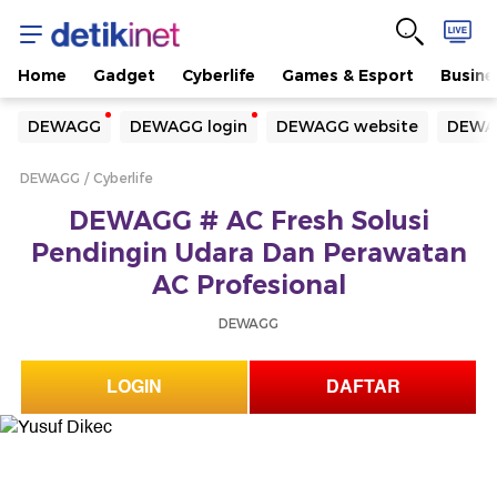
Home
Gadget
Cyberlife
Games & Esport
Busine
Yang sedang ramai dicari
DEWAGG
DEWAGG login
DEWAGG website
DEWAG
Loading...
DEWAGG
Cyberlife
Terakhir yang dicari
DEWAGG # AC Fresh Solusi
Loading...
Pendingin Udara Dan Perawatan
AC Profesional
DEWAGG
LOGIN
DAFTAR