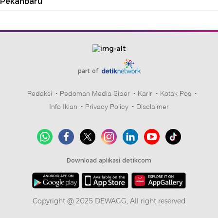
Pekanbaru
part of
Redaksi
Pedoman Media Siber
Karir
Kotak Pos
Info Iklan
Privacy Policy
Disclaimer
Download aplikasi detikcom
Copyright @ 2025 DEWAGG, All right reserved