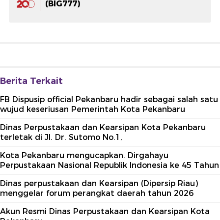
(BIG777)
Berita Terkait
FB Dispusip official Pekanbaru hadir sebagai salah satu
wujud keseriusan Pemerintah Kota Pekanbaru
Dinas Perpustakaan dan Kearsipan Kota Pekanbaru
terletak di Jl. Dr. Sutomo No.1,
Kota Pekanbaru mengucapkan. Dirgahayu
Perpustakaan Nasional Republik Indonesia ke 45 Tahun
Dinas perpustakaan dan Kearsipan (Dipersip Riau)
menggelar forum perangkat daerah tahun 2026
Akun Resmi Dinas Perpustakaan dan Kearsipan Kota