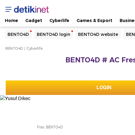
Home
Gadget
Cyberlife
Games & Esport
Busine
Yang sedang ramai dicari
BENTO4D
BENTO4D login
BENTO4D website
BEN
Loading...
BENTO4D
Cyberlife
Terakhir yang dicari
BENTO4D # AC Fres
Loading...
LOGIN
Foto: BENTO4D