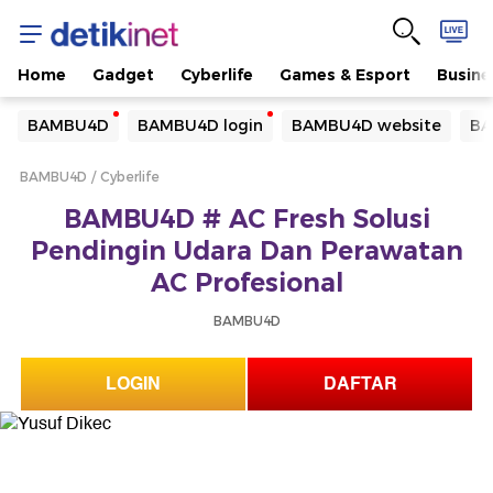
Home
Gadget
Cyberlife
Games & Esport
Busine
Yang sedang ramai dicari
BAMBU4D
BAMBU4D login
BAMBU4D website
BA
Loading...
BAMBU4D
Cyberlife
Terakhir yang dicari
BAMBU4D # AC Fresh Solusi
Loading...
Pendingin Udara Dan Perawatan
AC Profesional
BAMBU4D
LOGIN
DAFTAR