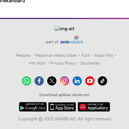
Pekanbaru
part of
Redaksi
Pedoman Media Siber
Karir
Kotak Pos
Info Iklan
Privacy Policy
Disclaimer
Download aplikasi detikcom
Copyright @ 2025 BAMBU4D, All right reserved