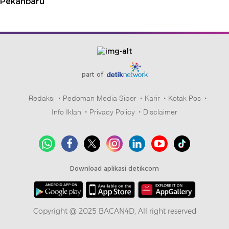
Pekanbaru
part of
Redaksi
Pedoman Media Siber
Karir
Kotak Pos
Info Iklan
Privacy Policy
Disclaimer
Download aplikasi detikcom
Copyright @ 2025 BACAN4D, All right reserved