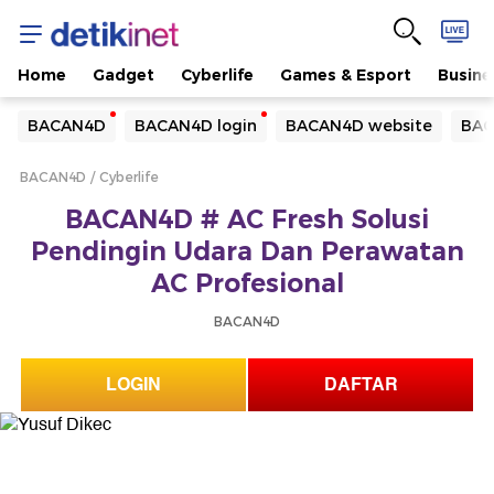
Home
Gadget
Cyberlife
Games & Esport
Busine
Yang sedang ramai dicari
BACAN4D
BACAN4D login
BACAN4D website
BAC
Loading...
BACAN4D
Cyberlife
Terakhir yang dicari
BACAN4D # AC Fresh Solusi
Loading...
Pendingin Udara Dan Perawatan
AC Profesional
BACAN4D
LOGIN
DAFTAR