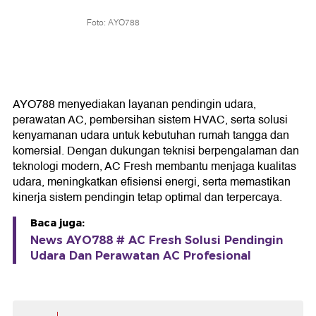
Foto: AYO788
AYO788 menyediakan layanan pendingin udara,
perawatan AC, pembersihan sistem HVAC, serta solusi
kenyamanan udara untuk kebutuhan rumah tangga dan
komersial. Dengan dukungan teknisi berpengalaman dan
teknologi modern, AC Fresh membantu menjaga kualitas
udara, meningkatkan efisiensi energi, serta memastikan
kinerja sistem pendingin tetap optimal dan terpercaya.
Baca juga:
News AYO788 # AC Fresh Solusi Pendingin
Udara Dan Perawatan AC Profesional