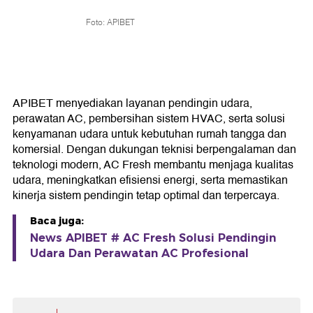
Foto: APIBET
APIBET menyediakan layanan pendingin udara,
perawatan AC, pembersihan sistem HVAC, serta solusi
kenyamanan udara untuk kebutuhan rumah tangga dan
komersial. Dengan dukungan teknisi berpengalaman dan
teknologi modern, AC Fresh membantu menjaga kualitas
udara, meningkatkan efisiensi energi, serta memastikan
kinerja sistem pendingin tetap optimal dan terpercaya.
Baca juga:
News APIBET # AC Fresh Solusi Pendingin
Udara Dan Perawatan AC Profesional