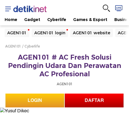
Home
Gadget
Cyberlife
Games & Esport
Busine
Yang sedang ramai dicari
AGEN101
AGEN101 login
AGEN101 website
AGEN
Loading...
AGEN101
Cyberlife
Terakhir yang dicari
AGEN101 # AC Fresh Solusi
Loading...
Pendingin Udara Dan Perawatan
AC Profesional
AGEN101
LOGIN
DAFTAR