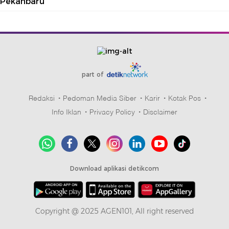
Pekanbaru
part of
Redaksi
Pedoman Media Siber
Karir
Kotak Pos
Info Iklan
Privacy Policy
Disclaimer
Download aplikasi detikcom
Copyright @ 2025 AGEN101, All right reserved