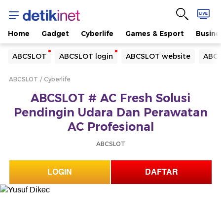
Home
Gadget
Cyberlife
Games & Esport
Busine
Yang sedang ramai dicari
ABCSLOT
ABCSLOT login
ABCSLOT website
ABCS
Loading...
ABCSLOT
Cyberlife
Terakhir yang dicari
ABCSLOT # AC Fresh Solusi
Loading...
Pendingin Udara Dan Perawatan
AC Profesional
ABCSLOT
LOGIN
DAFTAR