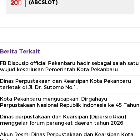
(ABCSLOT)
Berita Terkait
FB Dispusip official Pekanbaru hadir sebagai salah satu
wujud keseriusan Pemerintah Kota Pekanbaru
Dinas Perpustakaan dan Kearsipan Kota Pekanbaru
terletak di Jl. Dr. Sutomo No.1,
Kota Pekanbaru mengucapkan. Dirgahayu
Perpustakaan Nasional Republik Indonesia ke 45 Tahun
Dinas perpustakaan dan Kearsipan (Dipersip Riau)
menggelar forum perangkat daerah tahun 2026
Akun Resmi Dinas Perpustakaan dan Kearsipan Kota