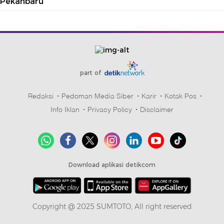
Pekanbaru
part of
Redaksi
Pedoman Media Siber
Karir
Kotak Pos
Info Iklan
Privacy Policy
Disclaimer
Download aplikasi detikcom
Copyright @ 2025 SUMTOTO, All right reserved