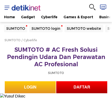
Home
Gadget
Cyberlife
Games & Esport
Busine
Yang sedang ramai dicari
SUMTOTO
SUMTOTO login
SUMTOTO website
SU
Loading...
SUMTOTO
Cyberlife
Terakhir yang dicari
SUMTOTO # AC Fresh Solusi
Loading...
Pendingin Udara Dan Perawatan
AC Profesional
SUMTOTO
LOGIN
DAFTAR