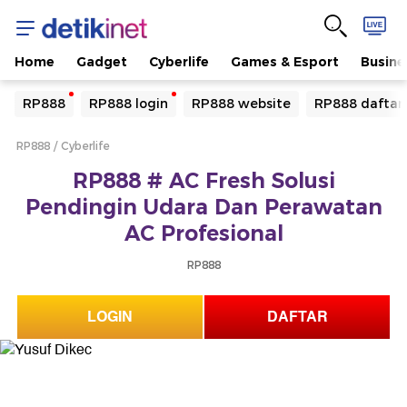
Home
Gadget
Cyberlife
Games & Esport
Busine
Yang sedang ramai dicari
RP888
RP888 login
RP888 website
RP888 daftar
Loading...
RP888
Cyberlife
Terakhir yang dicari
RP888 # AC Fresh Solusi
Loading...
Pendingin Udara Dan Perawatan
AC Profesional
RP888
LOGIN
DAFTAR