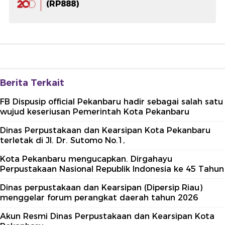
(RP888)
Berita Terkait
FB Dispusip official Pekanbaru hadir sebagai salah satu
wujud keseriusan Pemerintah Kota Pekanbaru
Dinas Perpustakaan dan Kearsipan Kota Pekanbaru
terletak di Jl. Dr. Sutomo No.1,
Kota Pekanbaru mengucapkan. Dirgahayu
Perpustakaan Nasional Republik Indonesia ke 45 Tahun
Dinas perpustakaan dan Kearsipan (Dipersip Riau)
menggelar forum perangkat daerah tahun 2026
Akun Resmi Dinas Perpustakaan dan Kearsipan Kota