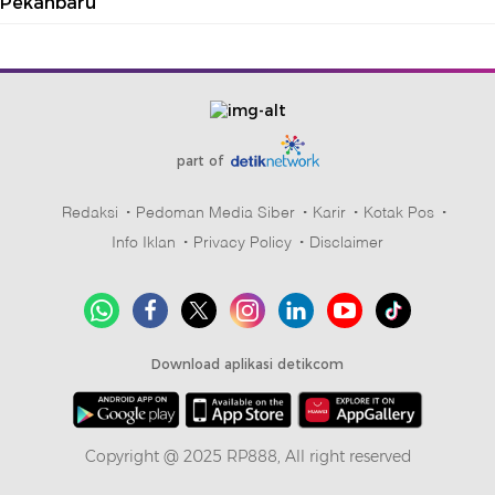
Pekanbaru
part of
Redaksi
Pedoman Media Siber
Karir
Kotak Pos
Info Iklan
Privacy Policy
Disclaimer
Download aplikasi detikcom
Copyright @ 2025 RP888, All right reserved