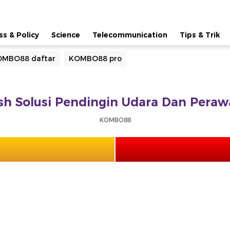
ss & Policy
Science
Telecommunication
Tips & Trik
MBO88 daftar
KOMBO88 pro
h Solusi Pendingin Udara Dan Perawa
KOMBO88