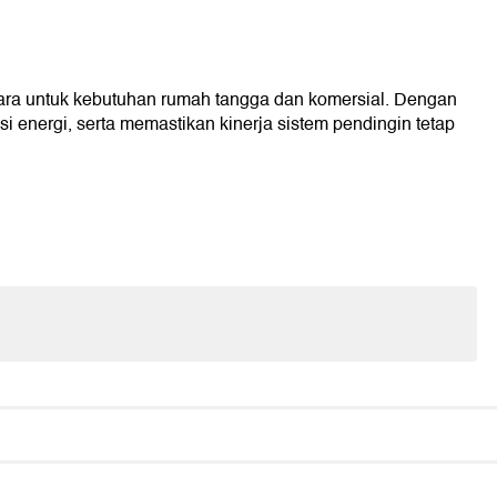
ra untuk kebutuhan rumah tangga dan komersial. Dengan
 energi, serta memastikan kinerja sistem pendingin tetap