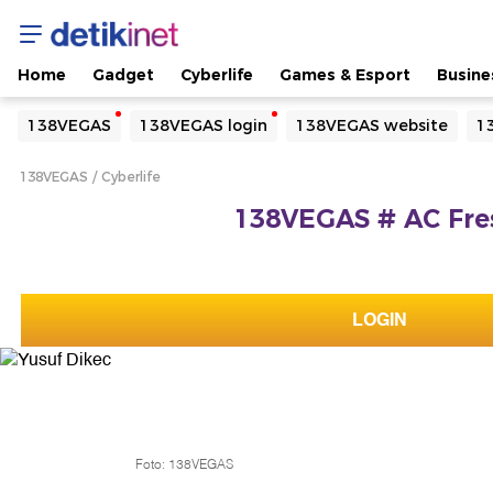
Home
Gadget
Cyberlife
Games & Esport
Busine
Yang sedang ramai dicari
138VEGAS
138VEGAS login
138VEGAS website
1
Loading...
138VEGAS
Cyberlife
Terakhir yang dicari
138VEGAS # AC Fres
Loading...
LOGIN
Foto: 138VEGAS