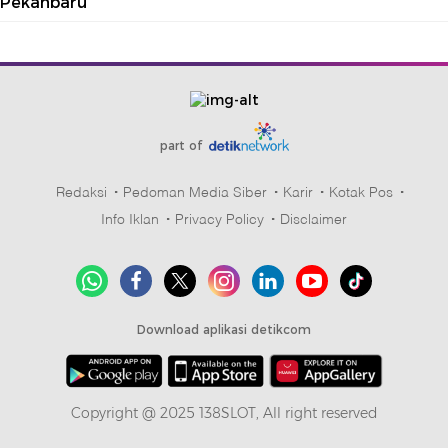
Pekanbaru
part of
Redaksi
Pedoman Media Siber
Karir
Kotak Pos
Info Iklan
Privacy Policy
Disclaimer
Download aplikasi detikcom
Copyright @ 2025 138SLOT, All right reserved