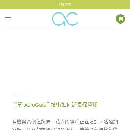
訂單查詢
Agricultural Solutions
農業解決方案
™
了解 AeroGate
技術如何延長保質期
有機
與高價值蔬果、花卉
的需求正在增加，透過
網
路線上採購
的市場也越發蓬勃；
傳統冷藏運輸鏈從